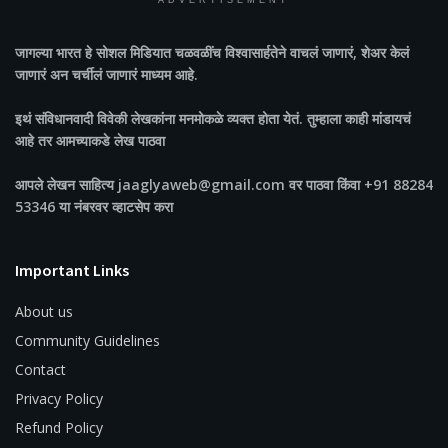
ADVERTISEMENT
जागल्या भारत
हे सोशल मिडियात चळवळींच विश्वासार्हतेने वाचलं जाणारं, शेअर केलं
जाणारं अन चर्चीलं जाणारं माध्यम आहे.
इथं संविधानवादी विवेकी लेखकांना मनमोकळे व्यक्त होता येतं. तुम्हाला काही मांडायचं
आहे तर आमच्याकडे लेख पाठवा
आपले लेखन साहित्य jaaglyaweb@gmail.com वर पाठवा किंवा +91 88284
53346 या नंबरवर व्हाटसेप करा
Important Links
About us
Community Guidelines
Contact
Privacy Policy
Refund Policy