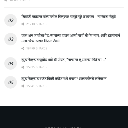
शिवाजी महाराज यांच्यावरील चित्रपट यामुळे पुढे ढकलला – नागराज मंजुळे
21218 SHARES
जात अन जातीचा पेट: म्हाराच्या हातचं आम्ही पाणी बी पेत नाय, आणि ह्या पोरानं
मला त्येंच्या घरात निऊन ठेवलं.
19479 SHARES
झुंड चित्रपट:सुबोध भावे ची पोस्ट ,”नागराज तू आमच्या पिढीचा…”
15835 SHARES
झुंड चित्रपट बजेट:किती करोडमध्ये बनला? आतापर्यँतचे कलेक्शन
15341 SHARES