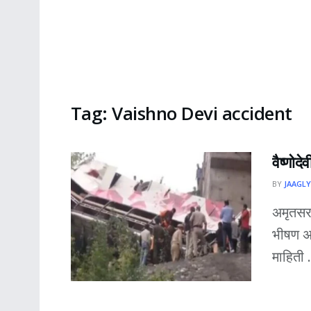
Tag:
Vaishno Devi accident
वैष्णोद
BY
JAAGLY
अमृतसर 
भीषण अप
माहिती .