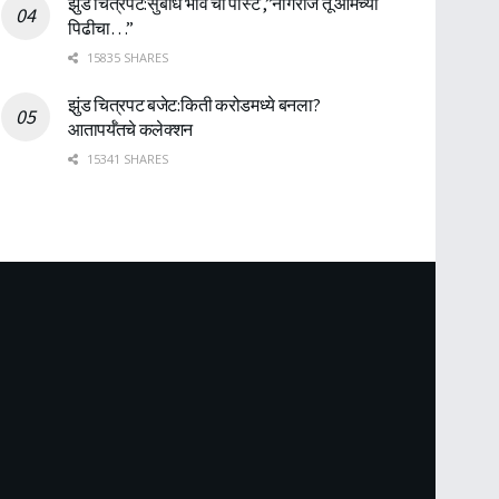
झुंड चित्रपट:सुबोध भावे ची पोस्ट ,”नागराज तू आमच्या
पिढीचा…”
15835 SHARES
झुंड चित्रपट बजेट:किती करोडमध्ये बनला?
आतापर्यँतचे कलेक्शन
15341 SHARES