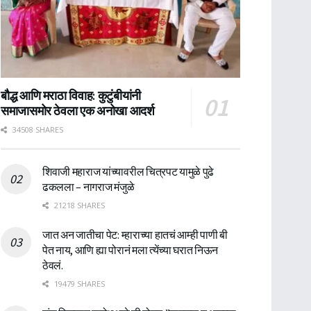
बौद्ध आणि मराठा विवाह: कुटुंबीयांनी
समाजासमोर ठेवला एक अनोखा आदर्श
34508 SHARES
शिवाजी महाराज यांच्यावरील चित्रपट यामुळे पुढे
ढकलला – नागराज मंजुळे
21218 SHARES
जात अन जातीचा पेट: म्हाराच्या हातचं आम्ही पाणी बी
पेत नाय, आणि ह्या पोरानं मला त्येंच्या घरात निऊन
ठेवलं.
19479 SHARES