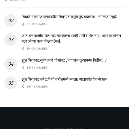
शिवाजी महाराज यांच्यावरील चित्रपट यामुळे पुढे ढकलला – नागराज मंजुळे
21218 SHARES
जात अन जातीचा पेट: म्हाराच्या हातचं आम्ही पाणी बी पेत नाय, आणि ह्या पोरानं
मला त्येंच्या घरात निऊन ठेवलं.
19479 SHARES
झुंड चित्रपट:सुबोध भावे ची पोस्ट ,”नागराज तू आमच्या पिढीचा…”
15835 SHARES
झुंड चित्रपट बजेट:किती करोडमध्ये बनला? आतापर्यँतचे कलेक्शन
15341 SHARES