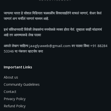
ADVERTISEMENT
जागल्या भारत
हे सोशल मिडियात चळवळींच विश्वासार्हतेने वाचलं जाणारं, शेअर केलं
जाणारं अन चर्चीलं जाणारं माध्यम आहे.
इथं संविधानवादी विवेकी लेखकांना मनमोकळे व्यक्त होता येतं. तुम्हाला काही मांडायचं
आहे तर आमच्याकडे लेख पाठवा
आपले लेखन साहित्य jaaglyaweb@gmail.com वर पाठवा किंवा +91 88284
53346 या नंबरवर व्हाटसेप करा
Important Links
About us
Community Guidelines
Contact
Privacy Policy
Refund Policy