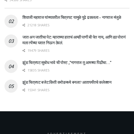
शिवाजी महाराज यांच्यावरील चित्रपट यामुळे पुढे ढकलला – नागराज मंजुळे
21218 SHARES
जात अन जातीचा पेट: म्हाराच्या हातचं आम्ही पाणी बी पेत नाय, आणि ह्या पोरानं
मला त्येंच्या घरात निऊन ठेवलं.
19479 SHARES
झुंड चित्रपट:सुबोध भावे ची पोस्ट ,”नागराज तू आमच्या पिढीचा…”
15835 SHARES
झुंड चित्रपट बजेट:किती करोडमध्ये बनला? आतापर्यँतचे कलेक्शन
15341 SHARES