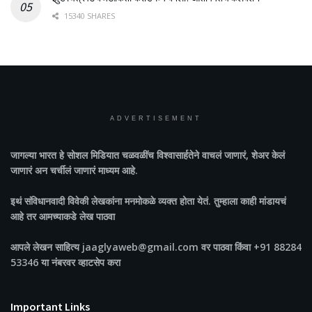
15340 SHARES
ADVERTISEMENT
जागल्या भारत
हे सोशल मिडियात चळवळींच विश्वासार्हतेने वाचलं जाणारं, शेअर केलं
जाणारं अन चर्चीलं जाणारं माध्यम आहे.
इथं संविधानवादी विवेकी लेखकांना मनमोकळे व्यक्त होता येतं. तुम्हाला काही मांडायचं
आहे तर आमच्याकडे लेख पाठवा
आपले लेखन साहित्य jaaglyaweb@gmail.com वर पाठवा किंवा +91 88284
53346 या नंबरवर व्हाटसेप करा
Important Links