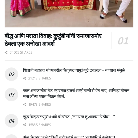
बौद्ध आणि मराठा विवाह: कुटुंबीयांनी समाजासमोर
ठेवला एक अनोखा आदर्श
34505 SHARES
शिवाजी महाराज यांच्यावरील चित्रपट यामुळे पुढे ढकलला – नागराज मंजुळे
21218 SHARES
जात अन जातीचा पेट: म्हाराच्या हातचं आम्ही पाणी बी पेत नाय, आणि ह्या पोरानं
मला त्येंच्या घरात निऊन ठेवलं.
19479 SHARES
झुंड चित्रपट:सुबोध भावे ची पोस्ट ,”नागराज तू आमच्या पिढीचा…”
15835 SHARES
झुंड चित्रपट बजेट:किती करोडमध्ये बनला? आतापर्यँतचे कलेक्शन