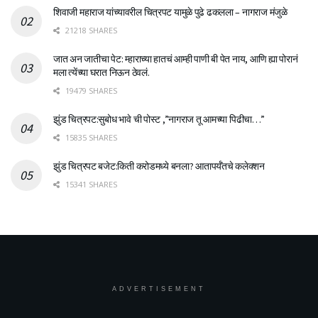
शिवाजी महाराज यांच्यावरील चित्रपट यामुळे पुढे ढकलला – नागराज मंजुळे
21218 SHARES
जात अन जातीचा पेट: म्हाराच्या हातचं आम्ही पाणी बी पेत नाय, आणि ह्या पोरानं
मला त्येंच्या घरात निऊन ठेवलं.
19479 SHARES
झुंड चित्रपट:सुबोध भावे ची पोस्ट ,”नागराज तू आमच्या पिढीचा…”
15835 SHARES
झुंड चित्रपट बजेट:किती करोडमध्ये बनला? आतापर्यँतचे कलेक्शन
15341 SHARES
ADVERTISEMENT