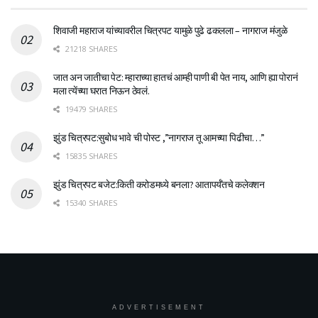
शिवाजी महाराज यांच्यावरील चित्रपट यामुळे पुढे ढकलला – नागराज मंजुळे
21218 SHARES
जात अन जातीचा पेट: म्हाराच्या हातचं आम्ही पाणी बी पेत नाय, आणि ह्या पोरानं
मला त्येंच्या घरात निऊन ठेवलं.
19479 SHARES
झुंड चित्रपट:सुबोध भावे ची पोस्ट ,”नागराज तू आमच्या पिढीचा…”
15835 SHARES
झुंड चित्रपट बजेट:किती करोडमध्ये बनला? आतापर्यँतचे कलेक्शन
15340 SHARES
ADVERTISEMENT