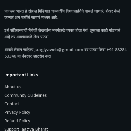
जागल्या भारत
हे सोशल मिडियात चळवळींच विश्वासार्हतेने वाचलं जाणारं, शेअर केलं
जाणारं अन चर्चीलं जाणारं माध्यम आहे.
इथं संविधानवादी विवेकी लेखकांना मनमोकळे व्यक्त होता येतं. तुम्हाला काही मांडायचं
आहे तर आमच्याकडे लेख पाठवा
आपले लेखन साहित्य jaaglyaweb@gmail.com वर पाठवा किंवा +91 88284
53346 या नंबरवर व्हाटसेप करा
Important Links
About us
Community Guidelines
Contact
Privacy Policy
Refund Policy
Support Jaaglya Bharat