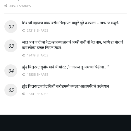
34507 SHARES
शिवाजी महाराज यांच्यावरील चित्रपट यामुळे पुढे ढकलला – नागराज मंजुळे
21218 SHARES
जात अन जातीचा पेट: म्हाराच्या हातचं आम्ही पाणी बी पेत नाय, आणि ह्या पोरानं
मला त्येंच्या घरात निऊन ठेवलं.
19479 SHARES
झुंड चित्रपट:सुबोध भावे ची पोस्ट ,”नागराज तू आमच्या पिढीचा…”
15835 SHARES
झुंड चित्रपट बजेट:किती करोडमध्ये बनला? आतापर्यँतचे कलेक्शन
15341 SHARES