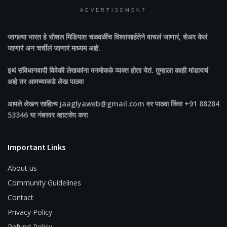
ADVERTISEMENT
जागल्या भारत
हे सोशल मिडियात चळवळींच विश्वासार्हतेने वाचलं जाणारं, शेअर केलं
जाणारं अन चर्चीलं जाणारं माध्यम आहे.
इथं संविधानवादी विवेकी लेखकांना मनमोकळे व्यक्त होता येतं. तुम्हाला काही मांडायचं
आहे तर आमच्याकडे लेख पाठवा
आपले लेखन साहित्य jaaglyaweb@gmail.com वर पाठवा किंवा +91 88284
53346 या नंबरवर व्हाटसेप करा
Important Links
About us
Community Guidelines
Contact
Privacy Policy
Refund Policy