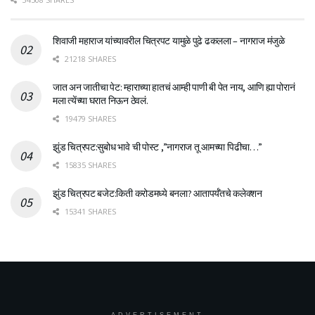
शिवाजी महाराज यांच्यावरील चित्रपट यामुळे पुढे ढकलला – नागराज मंजुळे
21218 SHARES
जात अन जातीचा पेट: म्हाराच्या हातचं आम्ही पाणी बी पेत नाय, आणि ह्या पोरानं
मला त्येंच्या घरात निऊन ठेवलं.
19479 SHARES
झुंड चित्रपट:सुबोध भावे ची पोस्ट ,”नागराज तू आमच्या पिढीचा…”
15835 SHARES
झुंड चित्रपट बजेट:किती करोडमध्ये बनला? आतापर्यँतचे कलेक्शन
15341 SHARES