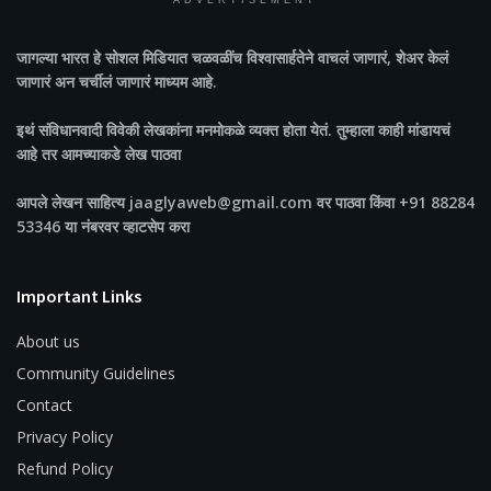
ADVERTISEMENT
जागल्या भारत
हे सोशल मिडियात चळवळींच विश्वासार्हतेने वाचलं जाणारं, शेअर केलं
जाणारं अन चर्चीलं जाणारं माध्यम आहे.
इथं संविधानवादी विवेकी लेखकांना मनमोकळे व्यक्त होता येतं. तुम्हाला काही मांडायचं
आहे तर आमच्याकडे लेख पाठवा
आपले लेखन साहित्य jaaglyaweb@gmail.com वर पाठवा किंवा +91 88284
53346 या नंबरवर व्हाटसेप करा
Important Links
About us
Community Guidelines
Contact
Privacy Policy
Refund Policy