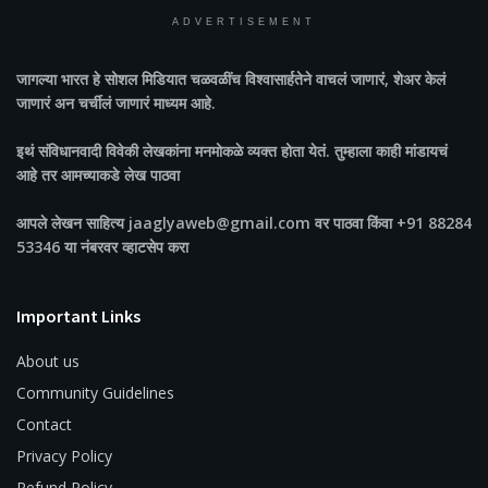
ADVERTISEMENT
जागल्या भारत
हे सोशल मिडियात चळवळींच विश्वासार्हतेने वाचलं जाणारं, शेअर केलं
जाणारं अन चर्चीलं जाणारं माध्यम आहे.
इथं संविधानवादी विवेकी लेखकांना मनमोकळे व्यक्त होता येतं. तुम्हाला काही मांडायचं
आहे तर आमच्याकडे लेख पाठवा
आपले लेखन साहित्य jaaglyaweb@gmail.com वर पाठवा किंवा +91 88284
53346 या नंबरवर व्हाटसेप करा
Important Links
About us
Community Guidelines
Contact
Privacy Policy
Refund Policy