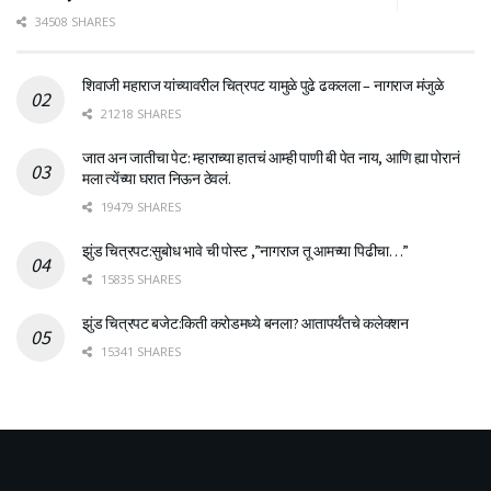
34508 SHARES
शिवाजी महाराज यांच्यावरील चित्रपट यामुळे पुढे ढकलला – नागराज मंजुळे
21218 SHARES
जात अन जातीचा पेट: म्हाराच्या हातचं आम्ही पाणी बी पेत नाय, आणि ह्या पोरानं
मला त्येंच्या घरात निऊन ठेवलं.
19479 SHARES
झुंड चित्रपट:सुबोध भावे ची पोस्ट ,”नागराज तू आमच्या पिढीचा…”
15835 SHARES
झुंड चित्रपट बजेट:किती करोडमध्ये बनला? आतापर्यँतचे कलेक्शन
15341 SHARES