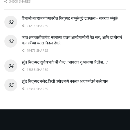
34508 SHARES
शिवाजी महाराज यांच्यावरील चित्रपट यामुळे पुढे ढकलला – नागराज मंजुळे
21218 SHARES
जात अन जातीचा पेट: म्हाराच्या हातचं आम्ही पाणी बी पेत नाय, आणि ह्या पोरानं
मला त्येंच्या घरात निऊन ठेवलं.
19479 SHARES
झुंड चित्रपट:सुबोध भावे ची पोस्ट ,”नागराज तू आमच्या पिढीचा…”
15835 SHARES
झुंड चित्रपट बजेट:किती करोडमध्ये बनला? आतापर्यँतचे कलेक्शन
15341 SHARES