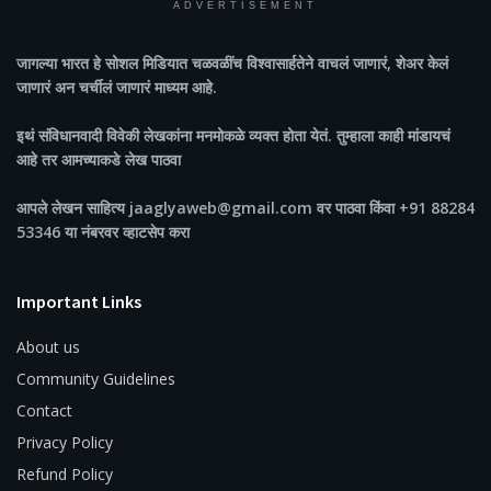
ADVERTISEMENT
जागल्या भारत
हे सोशल मिडियात चळवळींच विश्वासार्हतेने वाचलं जाणारं, शेअर केलं
जाणारं अन चर्चीलं जाणारं माध्यम आहे.
इथं संविधानवादी विवेकी लेखकांना मनमोकळे व्यक्त होता येतं. तुम्हाला काही मांडायचं
आहे तर आमच्याकडे लेख पाठवा
आपले लेखन साहित्य jaaglyaweb@gmail.com वर पाठवा किंवा +91 88284
53346 या नंबरवर व्हाटसेप करा
Important Links
About us
Community Guidelines
Contact
Privacy Policy
Refund Policy