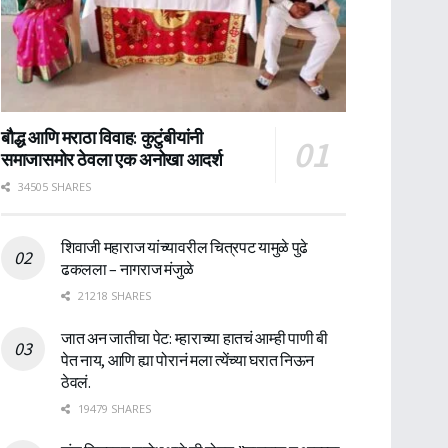
बौद्ध आणि मराठा विवाह: कुटुंबीयांनी
समाजासमोर ठेवला एक अनोखा आदर्श
34505 SHARES
शिवाजी महाराज यांच्यावरील चित्रपट यामुळे पुढे
ढकलला – नागराज मंजुळे
21218 SHARES
जात अन जातीचा पेट: म्हाराच्या हातचं आम्ही पाणी बी
पेत नाय, आणि ह्या पोरानं मला त्येंच्या घरात निऊन
ठेवलं.
19479 SHARES