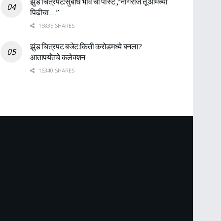
झुंड चित्रपट:सुबोध भावे ची पोस्ट ,”नागराज तू आमच्या
पिढीचा…”
15835 SHARES
झुंड चित्रपट बजेट:किती करोडमध्ये बनला?
आतापर्यँतचे कलेक्शन
15340 SHARES