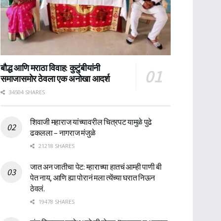
बौद्ध आणि मराठा विवाह: कुटुंबीयांनी
समाजासमोर ठेवला एक अनोखा आदर्श
34504 SHARES
शिवाजी महाराज यांच्यावरील चित्रपट यामुळे पुढे
ढकलला – नागराज मंजुळे
21218 SHARES
जात अन जातीचा पेट: म्हाराच्या हातचं आम्ही पाणी बी
पेत नाय, आणि ह्या पोरानं मला त्येंच्या घरात निऊन
ठेवलं.
19478 SHARES