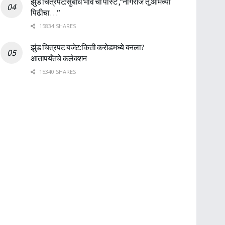
झुंड चित्रपट:सुबोध भावे ची पोस्ट ,”नागराज तू आमच्या
पिढीचा…”
15834 SHARES
झुंड चित्रपट बजेट:किती करोडमध्ये बनला?
आतापर्यँतचे कलेक्शन
15340 SHARES