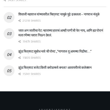
शिवाजी महाराज यांच्यावरील चित्रपट यामुळे पुढे ढकलला – नागराज मंजुळे
21218 SHARES
जात अन जातीचा पेट: म्हाराच्या हातचं आम्ही पाणी बी पेत नाय, आणि ह्या पोरानं
मला त्येंच्या घरात निऊन ठेवलं.
19479 SHARES
झुंड चित्रपट:सुबोध भावे ची पोस्ट ,”नागराज तू आमच्या पिढीचा…”
15835 SHARES
झुंड चित्रपट बजेट:किती करोडमध्ये बनला? आतापर्यँतचे कलेक्शन
15341 SHARES