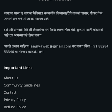
ADVERTISEMENT
जागल्या भारत
हे सोशल मिडियात चळवळींच विश्वासार्हतेने वाचलं जाणारं, शेअर केलं
जाणारं अन चर्चीलं जाणारं माध्यम आहे.
इथं संविधानवादी विवेकी लेखकांना मनमोकळे व्यक्त होता येतं. तुम्हाला काही मांडायचं
आहे तर आमच्याकडे लेख पाठवा
आपले लेखन साहित्य jaaglyaweb@gmail.com वर पाठवा किंवा +91 88284
53346 या नंबरवर व्हाटसेप करा
Important Links
About us
Community Guidelines
Contact
Privacy Policy
Refund Policy