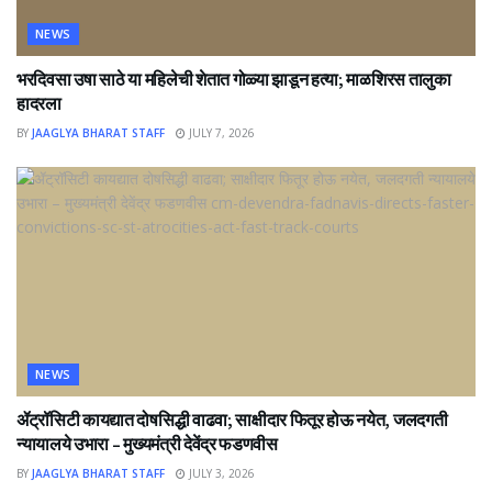
NEWS
भरदिवसा उषा साठे या महिलेची शेतात गोळ्या झाडून हत्या; माळशिरस तालुका
हादरला
BY
JAAGLYA BHARAT STAFF
JULY 7, 2026
NEWS
ॲट्रॉसिटी कायद्यात दोषसिद्धी वाढवा; साक्षीदार फितूर होऊ नयेत, जलदगती
न्यायालये उभारा – मुख्यमंत्री देवेंद्र फडणवीस
BY
JAAGLYA BHARAT STAFF
JULY 3, 2026