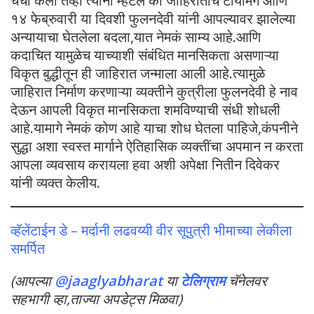
चर्चा केली तेव्हा त्यांनी म्हटलं की जाहिरातीचं टायमिंग आणि
१४ फेब्रुवारी या दिवशी फुलनदेवी यांनी आपल्यावर झालेल्या
अन्यायाचा घेतलेला बदला,यात नेमकं साम्य आहे.आणि
कदाचित यामुळेच याच्याशी संबंधित मानसिकता असणाऱ्या
विकृत बुद्धीतून ही जाहिरात जन्माला आली आहे.त्यामुळे
जाहिरात निर्माण करणाऱ्या व्यक्तीने कुत्रीला फुलनदेवी हे नाव
देऊन आपली विकृत मानसिकता शमविण्याची संधी शोधली
आहे.यामागे नेमकं कोण आहे याचा शोध घेतला पाहिजे,कंपनीने
सुद्धा अशा स्वस्त मार्गाने ऐतिहासिक व्यक्तींचा अपमान न करता
आपला व्यवसाय करायला हवा अशी अपेक्षा नितीन दिवेकर
यांनी व्यक्त केलीय.
व्हॅलेंटाईन डे – मर्दानी लढवय्यी वीर सूपुत्री भीमाच्या लेकीला
समर्पित
(आपल्या
@jaaglyabharat
या
टेलिग्राम
चॅनेलवर
सहभागी व्हा,ताज्या अपडेट्स मिळवा)