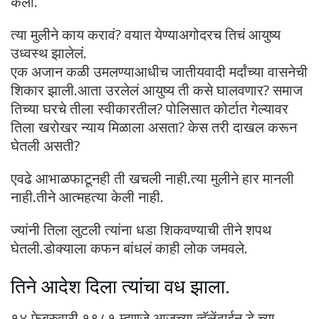
केली.
त्या मुलीने काय करावं? वयात येण्याअगोदरच तिचं आयुष्य
उध्वस्थ झालेलं.
एक अजान कळी उमलण्याआधीच जातीयवादी मर्दांच्या वासनेची
शिकार झाली.आता उरलेलं आयुष्य ती कसे घालवणार? समाज
तिच्या घरचे तीला स्वीकारतील? पोलिसात कोर्टात गेल्यावर
तिला खरोखर न्याय मिळाला असता? केस तरी दाखल करून
घेतली असती?
एवढे आभाळफाटूनही ती खचली नाही.त्या मुलीने हार मानली
नाही.तीने आत्महत्या केली नाही.
ज्यांनी तिला लुटली त्यांना धडा शिकवण्याची तीने शपथ
घेतली.डोक्याला कफन बांधलं काही लोक जमवले.
तिने आदेश दिला त्यांचा वध झाला.
१४ फेब्रुवारी १९८१ म्हणजे आजच्या व्हॅलेंटाईन डे च्या