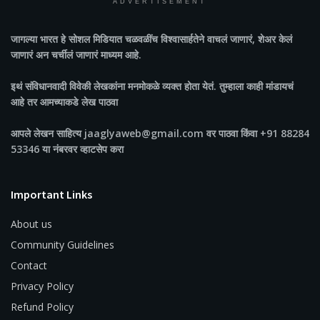
ADVERTISEMENT
जागल्या भारत
हे सोशल मिडियात चळवळींच विश्वासार्हतेने वाचलं जाणारं, शेअर केलं
जाणारं अन चर्चीलं जाणारं माध्यम आहे.
इथं संविधानवादी विवेकी लेखकांना मनमोकळे व्यक्त होता येतं. तुम्हाला काही मांडायचं
आहे तर आमच्याकडे लेख पाठवा
आपले लेखन साहित्य jaaglyaweb@gmail.com वर पाठवा किंवा +91 88284
53346 या नंबरवर व्हाटसेप करा
Important Links
About us
Community Guidelines
Contact
Privacy Policy
Refund Policy