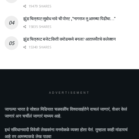
19479 SHARES
झुंड चित्रपट:सुबोध भावे ची पोस्ट ,”नागराज तू आमच्या पिढीचा…”
15835 SHARES
झुंड चित्रपट बजेट:किती करोडमध्ये बनला? आतापर्यँतचे कलेक्शन
15340 SHARES
ADVERTISEMENT
जागल्या भारत
हे सोशल मिडियात चळवळींच विश्वासार्हतेने वाचलं जाणारं, शेअर केलं
जाणारं अन चर्चीलं जाणारं माध्यम आहे.
इथं संविधानवादी विवेकी लेखकांना मनमोकळे व्यक्त होता येतं. तुम्हाला काही मांडायचं
आहे तर आमच्याकडे लेख पाठवा