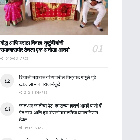
बौद्ध आणि मराठा विवाह: कुटुंबीयांनी
समाजासमोर ठेवला एक अनोखा आदर्श
34506 SHARES
शिवाजी महाराज यांच्यावरील चित्रपट यामुळे पुढे
ढकलला – नागराज मंजुळे
21218 SHARES
जात अन जातीचा पेट: म्हाराच्या हातचं आम्ही पाणी बी
पेत नाय, आणि ह्या पोरानं मला त्येंच्या घरात निऊन
ठेवलं.
19479 SHARES