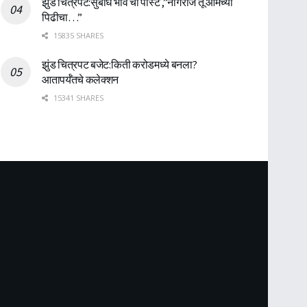
झुंड चित्रपट:सुबोध भावे ची पोस्ट ,”नागराज तू आमच्या
पिढीचा…”
15835 SHARES
झुंड चित्रपट बजेट:किती करोडमध्ये बनला?
आतापर्यँतचे कलेक्शन
15341 SHARES