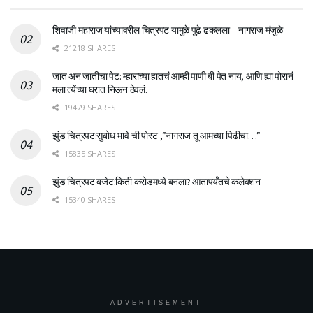
शिवाजी महाराज यांच्यावरील चित्रपट यामुळे पुढे ढकलला – नागराज मंजुळे
21218 SHARES
जात अन जातीचा पेट: म्हाराच्या हातचं आम्ही पाणी बी पेत नाय, आणि ह्या पोरानं
मला त्येंच्या घरात निऊन ठेवलं.
19479 SHARES
झुंड चित्रपट:सुबोध भावे ची पोस्ट ,”नागराज तू आमच्या पिढीचा…”
15835 SHARES
झुंड चित्रपट बजेट:किती करोडमध्ये बनला? आतापर्यँतचे कलेक्शन
15340 SHARES
ADVERTISEMENT