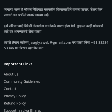
जागल्या भारत
हे सोशल मिडियात चळवळींच विश्वासार्हतेने वाचलं जाणारं, शेअर केलं
जाणारं अन चर्चीलं जाणारं माध्यम आहे.
इथं संविधानवादी विवेकी लेखकांना मनमोकळे व्यक्त होता येतं. तुम्हाला काही मांडायचं
आहे तर आमच्याकडे लेख पाठवा
आपले लेखन साहित्य jaaglyaweb@gmail.com वर पाठवा किंवा +91 88284
53346 या नंबरवर व्हाटसेप करा
Important Links
About us
Community Guidelines
Contact
Privacy Policy
Refund Policy
Support Jaaglya Bharat