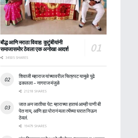
बौद्ध आणि मराठा विवाह: कुटुंबीयांनी
समाजासमोर ठेवला एक अनोखा आदर्श
34505 SHARES
शिवाजी महाराज यांच्यावरील चित्रपट यामुळे पुढे
ढकलला – नागराज मंजुळे
21218 SHARES
जात अन जातीचा पेट: म्हाराच्या हातचं आम्ही पाणी बी
पेत नाय, आणि ह्या पोरानं मला त्येंच्या घरात निऊन
ठेवलं.
19479 SHARES