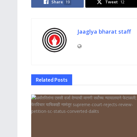
Share
19
Tweet
12
Jaaglya bharat staff
Related
Posts