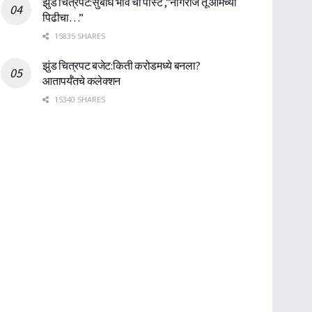
झुंड चित्रपट:सुबोध भावे ची पोस्ट ,”नागराज तू आमच्या
पिढीचा…”
15835 SHARES
झुंड चित्रपट बजेट:किती करोडमध्ये बनला?
आतापर्यँतचे कलेक्शन
15340 SHARES