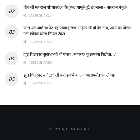
शिवाजी महाराज यांच्यावरील चित्रपट यामुळे पुढे ढकलला – नागराज मंजुळे
21218 SHARES
जात अन जातीचा पेट: म्हाराच्या हातचं आम्ही पाणी बी पेत नाय, आणि ह्या पोरानं
मला त्येंच्या घरात निऊन ठेवलं.
19479 SHARES
झुंड चित्रपट:सुबोध भावे ची पोस्ट ,”नागराज तू आमच्या पिढीचा…”
15835 SHARES
झुंड चित्रपट बजेट:किती करोडमध्ये बनला? आतापर्यँतचे कलेक्शन
15341 SHARES
ADVERTISEMENT