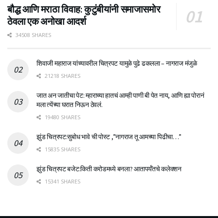
बौद्ध आणि मराठा विवाह: कुटुंबीयांनी समाजासमोर
ठेवला एक अनोखा आदर्श
34508 SHARES
शिवाजी महाराज यांच्यावरील चित्रपट यामुळे पुढे ढकलला – नागराज मंजुळे
21218 SHARES
जात अन जातीचा पेट: म्हाराच्या हातचं आम्ही पाणी बी पेत नाय, आणि ह्या पोरानं
मला त्येंच्या घरात निऊन ठेवलं.
19480 SHARES
झुंड चित्रपट:सुबोध भावे ची पोस्ट ,”नागराज तू आमच्या पिढीचा…”
15835 SHARES
झुंड चित्रपट बजेट:किती करोडमध्ये बनला? आतापर्यँतचे कलेक्शन
15341 SHARES