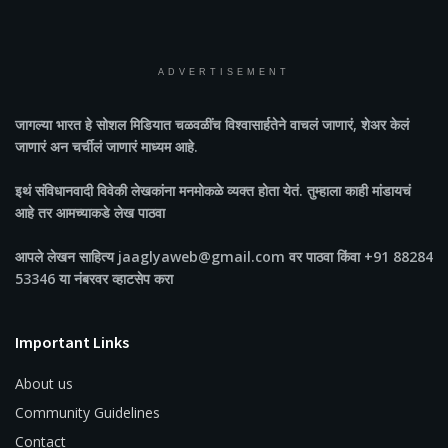
ADVERTISEMENT
जागल्या भारत
हे सोशल मिडियात चळवळींच विश्वासार्हतेने वाचलं जाणारं, शेअर केलं
जाणारं अन चर्चीलं जाणारं माध्यम आहे.
इथं संविधानवादी विवेकी लेखकांना मनमोकळे व्यक्त होता येतं. तुम्हाला काही मांडायचं
आहे तर आमच्याकडे लेख पाठवा
आपले लेखन साहित्य jaaglyaweb@gmail.com वर पाठवा किंवा +91 88284
53346 या नंबरवर व्हाटसेप करा
Important Links
About us
Community Guidelines
Contact