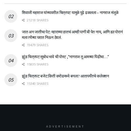
शिवाजी महाराज यांच्यावरील चित्रपट यामुळे पुढे ढकलला – नागराज मंजुळे
21218 SHARES
जात अन जातीचा पेट: म्हाराच्या हातचं आम्ही पाणी बी पेत नाय, आणि ह्या पोरानं
मला त्येंच्या घरात निऊन ठेवलं.
19479 SHARES
झुंड चित्रपट:सुबोध भावे ची पोस्ट ,”नागराज तू आमच्या पिढीचा…”
15835 SHARES
झुंड चित्रपट बजेट:किती करोडमध्ये बनला? आतापर्यँतचे कलेक्शन
15340 SHARES
ADVERTISEMENT