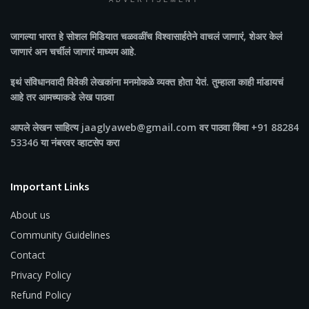
ADVERTISEMENT
जागल्या भारत
हे सोशल मिडियात चळवळींच विश्वासार्हतेने वाचलं जाणारं, शेअर केलं
जाणारं अन चर्चीलं जाणारं माध्यम आहे.
इथं संविधानवादी विवेकी लेखकांना मनमोकळे व्यक्त होता येतं. तुम्हाला काही मांडायचं
आहे तर आमच्याकडे लेख पाठवा
आपले लेखन साहित्य jaaglyaweb@gmail.com वर पाठवा किंवा +91 88284
53346 या नंबरवर व्हाटसेप करा
Important Links
About us
Community Guidelines
Contact
Privacy Policy
Refund Policy