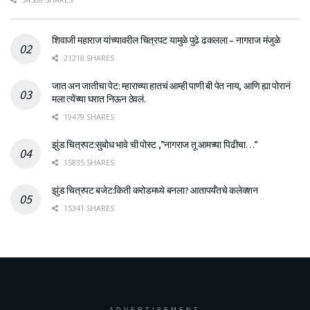
शिवाजी महाराज यांच्यावरील चित्रपट यामुळे पुढे ढकलला – नागराज मंजुळे
21218 SHARES
जात अन जातीचा पेट: म्हाराच्या हातचं आम्ही पाणी बी पेत नाय, आणि ह्या पोरानं
मला त्येंच्या घरात निऊन ठेवलं.
19479 SHARES
झुंड चित्रपट:सुबोध भावे ची पोस्ट ,”नागराज तू आमच्या पिढीचा…”
15835 SHARES
झुंड चित्रपट बजेट:किती करोडमध्ये बनला? आतापर्यँतचे कलेक्शन
15341 SHARES