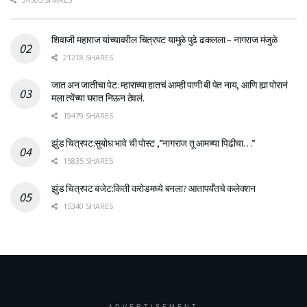
शिवाजी महाराज यांच्यावरील चित्रपट यामुळे पुढे ढकलला – नागराज मंजुळे
21218 SHARES
जात अन जातीचा पेट: म्हाराच्या हातचं आम्ही पाणी बी पेत नाय, आणि ह्या पोरानं
मला त्येंच्या घरात निऊन ठेवलं.
19479 SHARES
झुंड चित्रपट:सुबोध भावे ची पोस्ट ,”नागराज तू आमच्या पिढीचा…”
15835 SHARES
झुंड चित्रपट बजेट:किती करोडमध्ये बनला? आतापर्यँतचे कलेक्शन
15340 SHARES