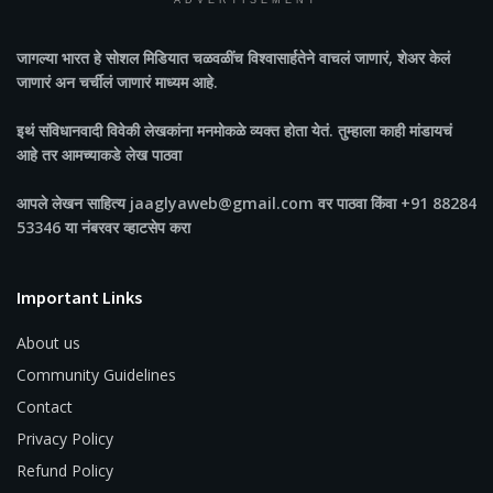
ADVERTISEMENT
जागल्या भारत
हे सोशल मिडियात चळवळींच विश्वासार्हतेने वाचलं जाणारं, शेअर केलं
जाणारं अन चर्चीलं जाणारं माध्यम आहे.
इथं संविधानवादी विवेकी लेखकांना मनमोकळे व्यक्त होता येतं. तुम्हाला काही मांडायचं
आहे तर आमच्याकडे लेख पाठवा
आपले लेखन साहित्य jaaglyaweb@gmail.com वर पाठवा किंवा +91 88284
53346 या नंबरवर व्हाटसेप करा
Important Links
About us
Community Guidelines
Contact
Privacy Policy
Refund Policy