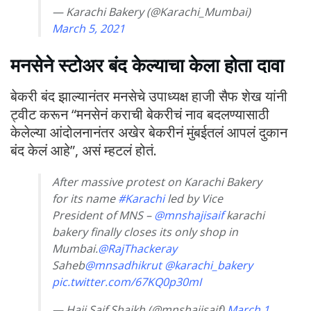
— Karachi Bakery (@Karachi_Mumbai)
March 5, 2021
मनसेने स्टोअर बंद केल्याचा केला होता दावा
बेकरी बंद झाल्यानंतर मनसेचे उपाध्यक्ष हाजी सैफ शेख यांनी
ट्वीट करून “मनसेनं कराची बेकरीचं नाव बदलण्यासाठी
केलेल्या आंदोलनानंतर अखेर बेकरीनं मुंबईतलं आपलं दुकान
बंद केलं आहे”, असं म्हटलं होतं.
After massive protest on Karachi Bakery
for its name
#Karachi
led by Vice
President of MNS –
@mnshajisaif
karachi
bakery finally closes its only shop in
Mumbai.
@RajThackeray
Saheb
@mnsadhikrut
@karachi_bakery
pic.twitter.com/67KQ0p30mI
— Haji Saif Shaikh (@mnshajisaif)
March 1,