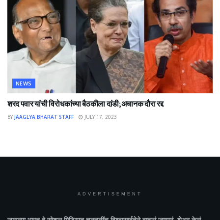
NEWS
शरद पवार यांची विरोधकांच्या बैठकीला दांडी;अचानक दौरा रद्द
BY
JAAGLYA BHARAT STAFF
JULY 17, 2023
ADVERTISEMENT
जागल्या भारत
हे सोशल मिडियात चळवळींच विश्वासार्हतेने वाचलं जाणारं, शेअर केलं