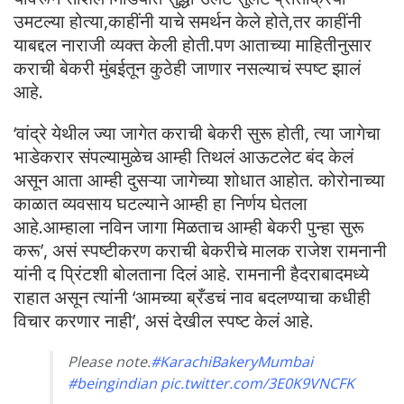
उमटल्या होत्या,काहींनी याचे समर्थन केले होते,तर काहींनी
याबद्दल नाराजी व्यक्त केली होती.पण आताच्या माहितीनुसार
कराची बेकरी मुंबईतून कुठेही जाणार नसल्याचं स्पष्ट झालं
आहे.
‘वांद्रे येथील ज्या जागेत कराची बेकरी सुरू होती, त्या जागेचा
भाडेकरार संपल्यामुळेच आम्ही तिथलं आऊटलेट बंद केलं
असून आता आम्ही दुसऱ्या जागेच्या शोधात आहोत. कोरोनाच्या
काळात व्यवसाय घटल्याने आम्ही हा निर्णय घेतला
आहे.आम्हाला नविन जागा मिळताच आम्ही बेकरी पुन्हा सुरू
करू’, असं स्पष्टीकरण कराची बेकरीचे मालक राजेश रामनानी
यांनी द प्रिंटशी बोलताना दिलं आहे. रामनानी हैदराबादमध्ये
राहात असून त्यांनी ‘आमच्या ब्रँडचं नाव बदलण्याचा कधीही
विचार करणार नाही’, असं देखील स्पष्ट केलं आहे.
Please note.
#KarachiBakeryMumbai
#beingindian
pic.twitter.com/3E0K9VNCFK