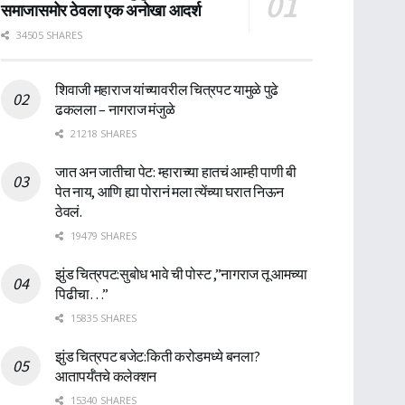
समाजासमोर ठेवला एक अनोखा आदर्श
34505 SHARES
शिवाजी महाराज यांच्यावरील चित्रपट यामुळे पुढे
ढकलला – नागराज मंजुळे
21218 SHARES
जात अन जातीचा पेट: म्हाराच्या हातचं आम्ही पाणी बी
पेत नाय, आणि ह्या पोरानं मला त्येंच्या घरात निऊन
ठेवलं.
19479 SHARES
झुंड चित्रपट:सुबोध भावे ची पोस्ट ,”नागराज तू आमच्या
पिढीचा…”
15835 SHARES
झुंड चित्रपट बजेट:किती करोडमध्ये बनला?
आतापर्यँतचे कलेक्शन
15340 SHARES