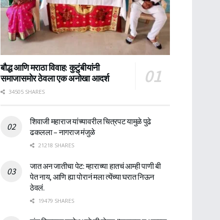
बौद्ध आणि मराठा विवाह: कुटुंबीयांनी
समाजासमोर ठेवला एक अनोखा आदर्श
34505 SHARES
शिवाजी महाराज यांच्यावरील चित्रपट यामुळे पुढे
ढकलला – नागराज मंजुळे
21218 SHARES
जात अन जातीचा पेट: म्हाराच्या हातचं आम्ही पाणी बी
पेत नाय, आणि ह्या पोरानं मला त्येंच्या घरात निऊन
ठेवलं.
19479 SHARES