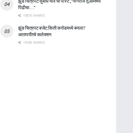
झुंड चित्रपट:सुबोध भावे ची पोस्ट ,”नागराज तू आमच्या
पिढीचा…”
15835 SHARES
झुंड चित्रपट बजेट:किती करोडमध्ये बनला?
आतापर्यँतचे कलेक्शन
15340 SHARES