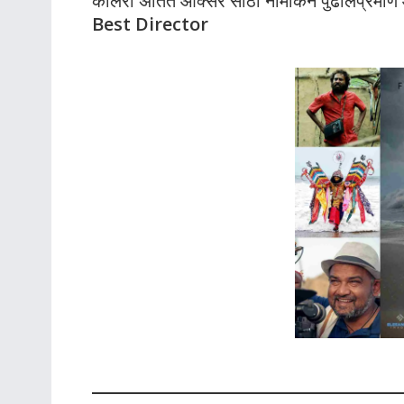
कलिरा अतित ऑक्सर साठी नामांकन पुढीलप्रमाणे
Best Director