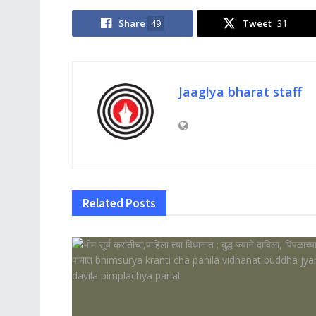
Share
49
Tweet
31
Jaaglya bharat staff
Related
Posts