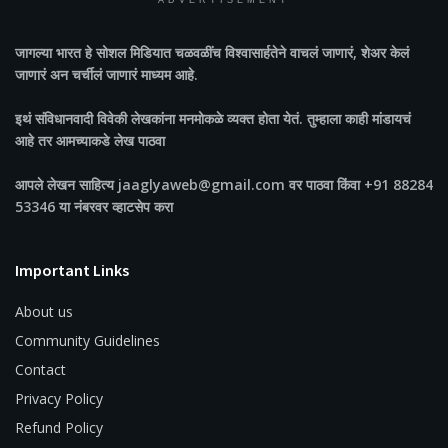
ADVERTISEMENT
जागल्या भारत
हे सोशल मिडियात चळवळींच विश्वासार्हतेने वाचलं जाणारं, शेअर केलं
जाणारं अन चर्चीलं जाणारं माध्यम आहे.
इथं संविधानवादी विवेकी लेखकांना मनमोकळे व्यक्त होता येतं. तुम्हाला काही मांडायचं
आहे तर आमच्याकडे लेख पाठवा
आपले लेखन साहित्य jaaglyaweb@gmail.com वर पाठवा किंवा +91 88284
53346 या नंबरवर व्हाटसेप करा
Important Links
About us
Community Guidelines
Contact
Privacy Policy
Refund Policy