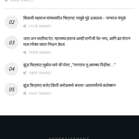
शिवाजी महाराज यांच्यावरील चित्रपट यामुळे पुढे ढकलला – नागराज मंजुळे
21218 SHARES
जात अन जातीचा पेट: म्हाराच्या हातचं आम्ही पाणी बी पेत नाय, आणि ह्या पोरानं
मला त्येंच्या घरात निऊन ठेवलं.
19479 SHARES
झुंड चित्रपट:सुबोध भावे ची पोस्ट ,”नागराज तू आमच्या पिढीचा…”
15835 SHARES
झुंड चित्रपट बजेट:किती करोडमध्ये बनला? आतापर्यँतचे कलेक्शन
15341 SHARES