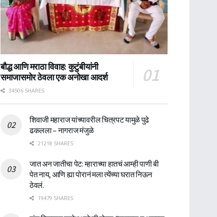
बौद्ध आणि मराठा विवाह: कुटुंबीयांनी
समाजासमोर ठेवला एक अनोखा आदर्श
34506 SHARES
शिवाजी महाराज यांच्यावरील चित्रपट यामुळे पुढे
ढकलला – नागराज मंजुळे
21218 SHARES
जात अन जातीचा पेट: म्हाराच्या हातचं आम्ही पाणी बी
पेत नाय, आणि ह्या पोरानं मला त्येंच्या घरात निऊन
ठेवलं.
19479 SHARES