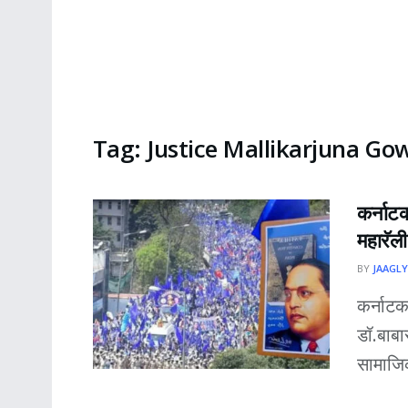
Tag:
Justice Mallikarjuna Go
कर्नाट
महारॅली
BY
JAAGLY
कर्नाटक
डॉ.बाबा
सामाजि