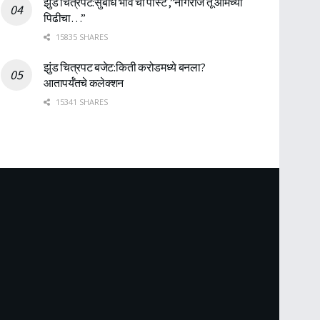
झुंड चित्रपट:सुबोध भावे ची पोस्ट ,”नागराज तू आमच्या
पिढीचा…”
15835 SHARES
झुंड चित्रपट बजेट:किती करोडमध्ये बनला?
आतापर्यँतचे कलेक्शन
15341 SHARES