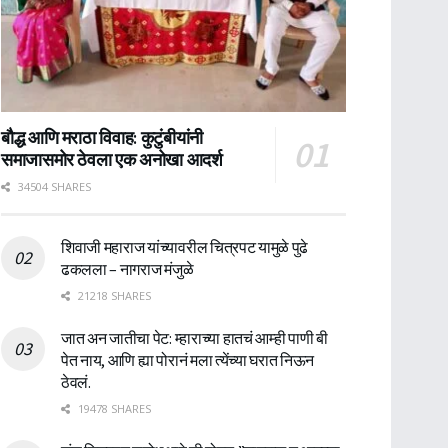
बौद्ध आणि मराठा विवाह: कुटुंबीयांनी
समाजासमोर ठेवला एक अनोखा आदर्श
34504 SHARES
शिवाजी महाराज यांच्यावरील चित्रपट यामुळे पुढे
ढकलला – नागराज मंजुळे
21218 SHARES
जात अन जातीचा पेट: म्हाराच्या हातचं आम्ही पाणी बी
पेत नाय, आणि ह्या पोरानं मला त्येंच्या घरात निऊन
ठेवलं.
19478 SHARES