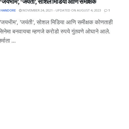
 ‘जयभीम’, ‘जयंती’, सोशल मिडिया आणि समीक्षक
 HANDORE
NOVEMBER 24, 2021 - UPDATED ON AUGUST 4, 2023
1
 'जयभीम', 'जयंती', सोशल मिडिया आणि समीक्षक कोणताही
सिनेमा बनवायचा म्हणजे करोडो रुपये गुंतवणे ओघाने आले.
्माता ...