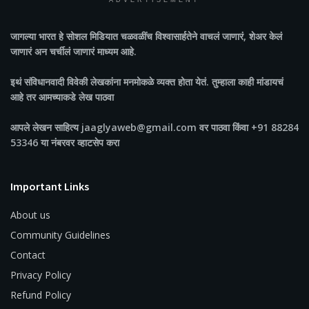
ADVERTISEMENT
जागल्या भारत
हे सोशल मिडियात चळवळींच विश्वासार्हतेने वाचलं जाणारं, शेअर केलं
जाणारं अन चर्चीलं जाणारं माध्यम आहे.
इथं संविधानवादी विवेकी लेखकांना मनमोकळे व्यक्त होता येतं. तुम्हाला काही मांडायचं
आहे तर आमच्याकडे लेख पाठवा
आपले लेखन साहित्य jaaglyaweb@gmail.com वर पाठवा किंवा +91 88284
53346 या नंबरवर व्हाटसेप करा
Important Links
About us
Community Guidelines
Contact
Privacy Policy
Refund Policy