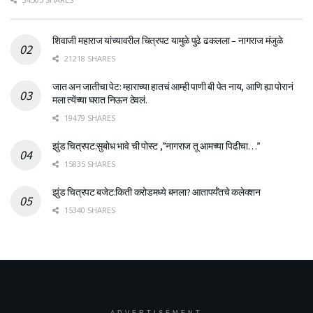
शिवाजी महाराज यांच्यावरील चित्रपट यामुळे पुढे ढकलला – नागराज मंजुळे
21218 SHARES
जात अन जातीचा पेट: म्हाराच्या हातचं आम्ही पाणी बी पेत नाय, आणि ह्या पोरानं
मला त्येंच्या घरात निऊन ठेवलं.
19479 SHARES
झुंड चित्रपट:सुबोध भावे ची पोस्ट ,”नागराज तू आमच्या पिढीचा…”
15835 SHARES
झुंड चित्रपट बजेट:किती करोडमध्ये बनला? आतापर्यँतचे कलेक्शन
15340 SHARES