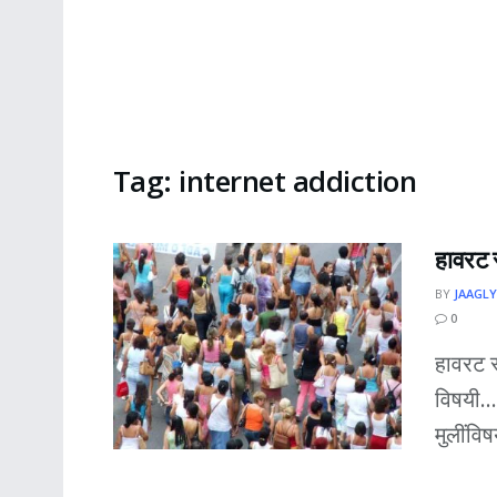
Tag:
internet addiction
हावरट स
BY
JAAGLY
0
हावरट स्
विषयी..
मुलींवि