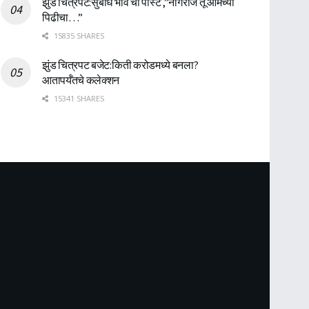
झुंड चित्रपट:सुबोध भावे ची पोस्ट ,”नागराज तू आमच्या
पिढीचा…”
15835 SHARES
झुंड चित्रपट बजेट:किती करोडमध्ये बनला?
आतापर्यँतचे कलेक्शन
15341 SHARES