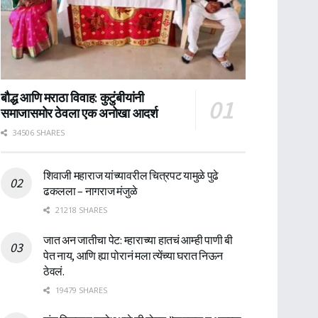
बौद्ध आणि मराठा विवाह: कुटुंबीयांनी
समाजासमोर ठेवला एक अनोखा आदर्श
34506 SHARES
शिवाजी महाराज यांच्यावरील चित्रपट यामुळे पुढे
ढकलला – नागराज मंजुळे
21218 SHARES
जात अन जातीचा पेट: म्हाराच्या हातचं आम्ही पाणी बी
पेत नाय, आणि ह्या पोरानं मला त्येंच्या घरात निऊन
ठेवलं.
19479 SHARES