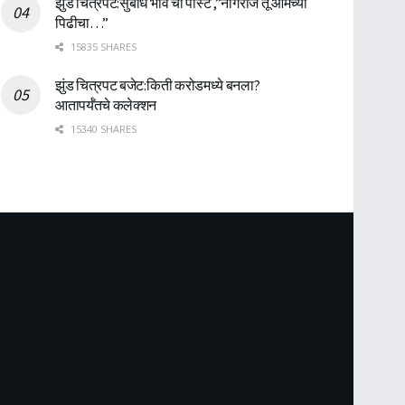
झुंड चित्रपट:सुबोध भावे ची पोस्ट ,”नागराज तू आमच्या
पिढीचा…”
15835 SHARES
झुंड चित्रपट बजेट:किती करोडमध्ये बनला?
आतापर्यँतचे कलेक्शन
15340 SHARES