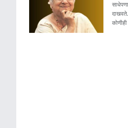
साधेपणा
दाखवते
कोणीही म