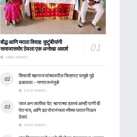
बौद्ध आणि मराठा विवाह: कुटुंबीयांनी
समाजासमोर ठेवला एक अनोखा आदर्श
34505 SHARES
शिवाजी महाराज यांच्यावरील चित्रपट यामुळे पुढे
ढकलला – नागराज मंजुळे
21218 SHARES
जात अन जातीचा पेट: म्हाराच्या हातचं आम्ही पाणी बी
पेत नाय, आणि ह्या पोरानं मला त्येंच्या घरात निऊन
ठेवलं.
19479 SHARES