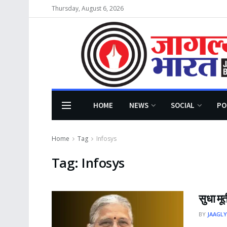
Thursday, August 6, 2026
HOME
NEWS
SOCIAL
PO
Home
Tag
Infosys
Tag:
Infosys
सुधा मूर
BY
JAAGLY