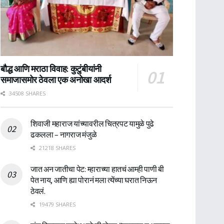
बौद्ध आणि मराठा विवाह: कुटुंबीयांनी
समाजासमोर ठेवला एक अनोखा आदर्श
34508 SHARES
शिवाजी महाराज यांच्यावरील चित्रपट यामुळे पुढे
ढकलला – नागराज मंजुळे
21218 SHARES
जात अन जातीचा पेट: म्हाराच्या हातचं आम्ही पाणी बी
पेत नाय, आणि ह्या पोरानं मला त्येंच्या घरात निऊन
ठेवलं.
19479 SHARES