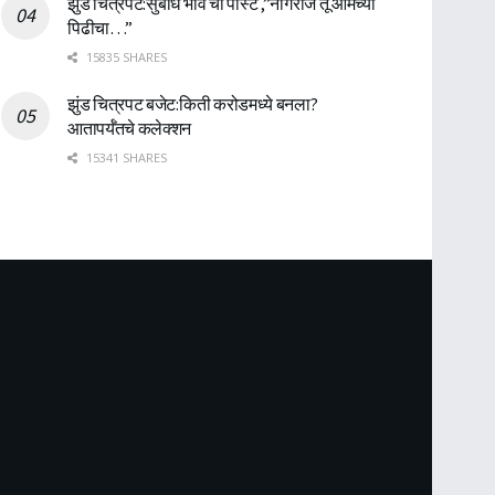
झुंड चित्रपट:सुबोध भावे ची पोस्ट ,”नागराज तू आमच्या
पिढीचा…”
15835 SHARES
झुंड चित्रपट बजेट:किती करोडमध्ये बनला?
आतापर्यँतचे कलेक्शन
15341 SHARES