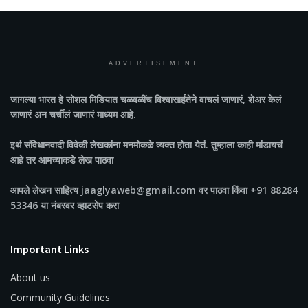
ADVERTISEMENT
जागल्या भारत
हे सोशल मिडियात चळवळींच विश्वासार्हतेने वाचलं जाणारं, शेअर केलं
जाणारं अन चर्चीलं जाणारं माध्यम आहे.
इथं संविधानवादी विवेकी लेखकांना मनमोकळे व्यक्त होता येतं. तुम्हाला काही मांडायचं
आहे तर आमच्याकडे लेख पाठवा
आपले लेखन साहित्य jaaglyaweb@gmail.com वर पाठवा किंवा +91 88284
53346 या नंबरवर व्हाटसेप करा
Important Links
About us
Community Guidelines