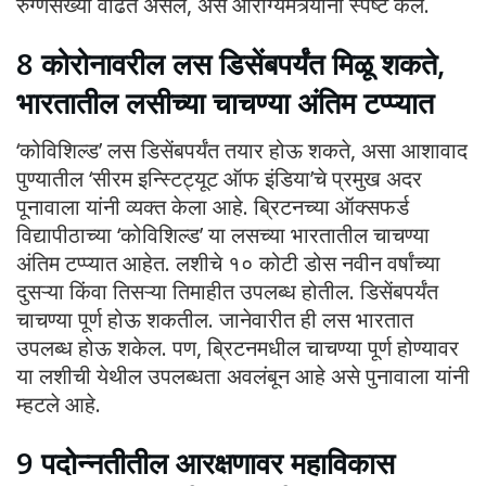
रुग्णसंख्या वाढत असेल, असं आरोग्यमंत्र्यांनी स्पष्ट केलं.
8 कोरोनावरील लस डिसेंबपर्यंत मिळू शकते,
भारतातील लसीच्या चाचण्या अंतिम टप्प्यात
‘कोविशिल्ड’ लस डिसेंबपर्यंत तयार होऊ शकते, असा आशावाद
पुण्यातील ‘सीरम इन्स्टिट्यूट ऑफ इंडिया’चे प्रमुख अदर
पूनावाला यांनी व्यक्त केला आहे. ब्रिटनच्या ऑक्सफर्ड
विद्यापीठाच्या ‘कोविशिल्ड’ या लसच्या भारतातील चाचण्या
अंतिम टप्प्यात आहेत. लशीचे १० कोटी डोस नवीन वर्षांच्या
दुसऱ्या किंवा तिसऱ्या तिमाहीत उपलब्ध होतील. डिसेंबपर्यंत
चाचण्या पूर्ण होऊ शकतील. जानेवारीत ही लस भारतात
उपलब्ध होऊ शकेल. पण, ब्रिटनमधील चाचण्या पूर्ण होण्यावर
या लशीची येथील उपलब्धता अवलंबून आहे असे पुनावाला यांनी
म्हटले आहे.
9 पदोन्नतीतील आरक्षणावर महाविकास