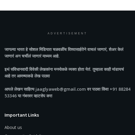
ADVERTISEMENT
जागल्या भारत
हे सोशल मिडियात चळवळींच विश्वासार्हतेने वाचलं जाणारं, शेअर केलं
जाणारं अन चर्चीलं जाणारं माध्यम आहे.
इथं संविधानवादी विवेकी लेखकांना मनमोकळे व्यक्त होता येतं. तुम्हाला काही मांडायचं
आहे तर आमच्याकडे लेख पाठवा
आपले लेखन साहित्य jaaglyaweb@gmail.com वर पाठवा किंवा +91 88284
53346 या नंबरवर व्हाटसेप करा
Important Links
About us