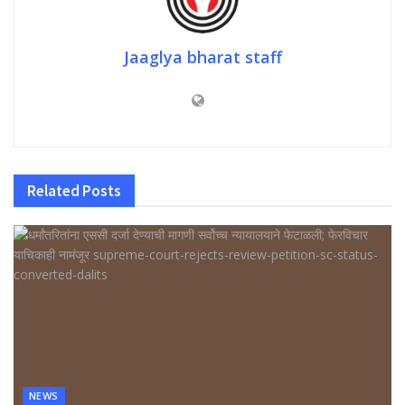
Jaaglya bharat staff
Related
Posts
NEWS