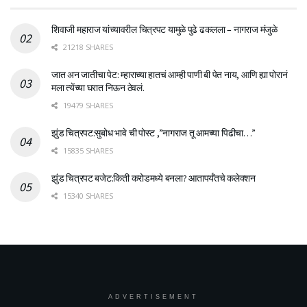
शिवाजी महाराज यांच्यावरील चित्रपट यामुळे पुढे ढकलला – नागराज मंजुळे
21218 SHARES
जात अन जातीचा पेट: म्हाराच्या हातचं आम्ही पाणी बी पेत नाय, आणि ह्या पोरानं
मला त्येंच्या घरात निऊन ठेवलं.
19479 SHARES
झुंड चित्रपट:सुबोध भावे ची पोस्ट ,”नागराज तू आमच्या पिढीचा…”
15835 SHARES
झुंड चित्रपट बजेट:किती करोडमध्ये बनला? आतापर्यँतचे कलेक्शन
15340 SHARES
ADVERTISEMENT