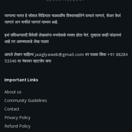
ADVERTISEMENT
जागल्या भारत
हे सोशल मिडियात चळवळींच विश्वासार्हतेने वाचलं जाणारं, शेअर केलं
जाणारं अन चर्चीलं जाणारं माध्यम आहे.
इथं संविधानवादी विवेकी लेखकांना मनमोकळे व्यक्त होता येतं. तुम्हाला काही मांडायचं
आहे तर आमच्याकडे लेख पाठवा
आपले लेखन साहित्य jaaglyaweb@gmail.com वर पाठवा किंवा +91 88284
53346 या नंबरवर व्हाटसेप करा
Important Links
About us
Community Guidelines
Contact
Privacy Policy
Refund Policy