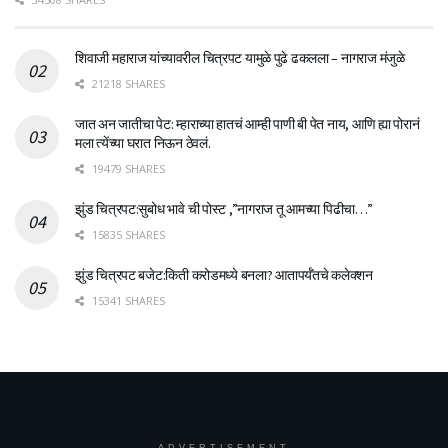
शिवाजी महाराज यांच्यावरील चित्रपट यामुळे पुढे ढकलला – नागराज मंजुळे
21218 SHARES
जात अन जातीचा पेट: म्हाराच्या हातचं आम्ही पाणी बी पेत नाय, आणि ह्या पोरानं
मला त्येंच्या घरात निऊन ठेवलं.
19479 SHARES
झुंड चित्रपट:सुबोध भावे ची पोस्ट ,”नागराज तू आमच्या पिढीचा…”
15835 SHARES
झुंड चित्रपट बजेट:किती करोडमध्ये बनला? आतापर्यँतचे कलेक्शन
15341 SHARES