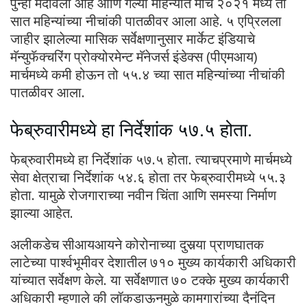
पुन्हा मंदावला आहे आणि गेल्या महिन्यात मार्च २०२१ मध्ये तो
सात महिन्यांच्या नीचांकी पातळीवर आला आहे. ५ एप्रिलला
जाहीर झालेल्या मासिक सर्वेक्षणानुसार मार्केट इंडियाचे
मॅन्युफॅक्चरिंग प्रोक्योरमेन्ट मॅनेजर्स इंडेक्स (पीएमआय)
मार्चमध्ये कमी होऊन तो ५५.४ च्या सात महिन्यांच्या नीचांकी
पातळीवर आला.
फेब्रुवारीमध्ये हा निर्देशांक ५७.५ होता.
फेब्रुवारीमध्ये हा निर्देशांक ५७.५ होता. त्याचप्रमाणे मार्चमध्ये
सेवा क्षेत्राचा निर्देशांक ५४.६ होता तर फेब्रुवारीमध्ये ५५.३
होता. यामुळे रोजगाराच्या नवीन चिंता आणि समस्या निर्माण
झाल्या आहेत.
अलीकडेच सीआयआयने कोरोनाच्या दुसर्‍या प्राणघातक
लाटेच्या पार्श्वभूमीवर देशातील ७१० मुख्य कार्यकारी अधिकारी
यांच्यात सर्वेक्षण केले. या सर्वेक्षणात ७० टक्के मुख्य कार्यकारी
अधिकारी म्हणाले की लॉकडाऊनमुळे कामगारांच्या दैनंदिन