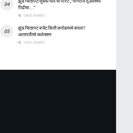
झुंड चित्रपट:सुबोध भावे ची पोस्ट ,”नागराज तू आमच्या
पिढीचा…”
15835 SHARES
झुंड चित्रपट बजेट:किती करोडमध्ये बनला?
आतापर्यँतचे कलेक्शन
15341 SHARES