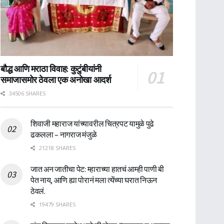
बौद्ध आणि मराठा विवाह: कुटुंबीयांनी
समाजासमोर ठेवला एक अनोखा आदर्श
34506 SHARES
शिवाजी महाराज यांच्यावरील चित्रपट यामुळे पुढे
ढकलला – नागराज मंजुळे
21218 SHARES
जात अन जातीचा पेट: म्हाराच्या हातचं आम्ही पाणी बी
पेत नाय, आणि ह्या पोरानं मला त्येंच्या घरात निऊन
ठेवलं.
19479 SHARES