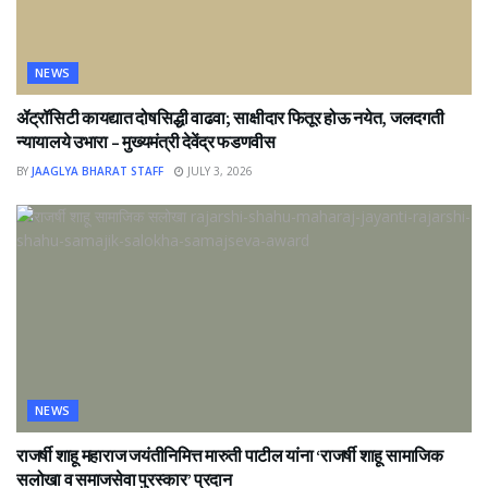
NEWS
ॲट्रॉसिटी कायद्यात दोषसिद्धी वाढवा; साक्षीदार फितूर होऊ नयेत, जलदगती
न्यायालये उभारा – मुख्यमंत्री देवेंद्र फडणवीस
BY
JAAGLYA BHARAT STAFF
JULY 3, 2026
NEWS
राजर्षी शाहू महाराज जयंतीनिमित्त मारुती पाटील यांना ‘राजर्षी शाहू सामाजिक
सलोखा व समाजसेवा पुरस्कार’ प्रदान