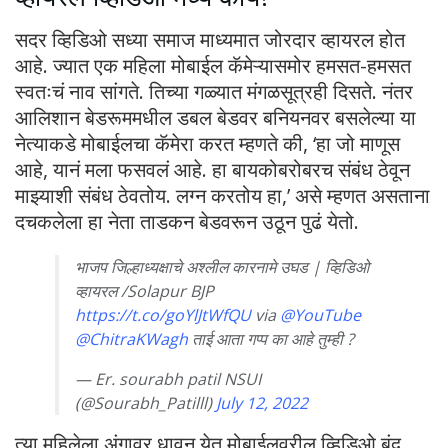
सदर व्हिडिओ सध्या समाज माध्यमात जोरदार व्हायरल होत
आहे. ज्यात एक महिला मोबाईल कॅमेऱ्यासमोर हमसत-हमसत
स्वतःचं नाव सांगते. तिच्या गळ्यात मंगळसूत्रही दिसते. नंतर
आलिशान बेडरूममधील डबल बेडवर बनियनवर बसलेल्या या
नेत्याकडे मोबाईलचा कॅमेरा करत म्हणते की, ‘हा जो माणूस
आहे, यानं मला फसवलं आहे. हा बायकोबरोबरच संबंध ठेवून
माझ्याशी संबंध ठेवतोय. लग्न करतोय हा,’ असे म्हणत असताना
दचकलेला हा नेता ताडकन बेडवरून उठून पुढं येतो.
भाजप जिल्हाध्यक्षाचे अश्लील कारनामे उघड | व्हिडिओ
व्हायरल /Solapur BJP
https://t.co/goYlJtWfQU
via
@YouTube
@ChitraKWagh
ताई आता गप्प का आहे तुम्ही ?
— Er. sourabh patil NSUI
(@Sourabh_Patilll)
July 12, 2022
त्या महिलेला अंगावर धावून येत मोबाईलवरील व्हिडिओ बंद