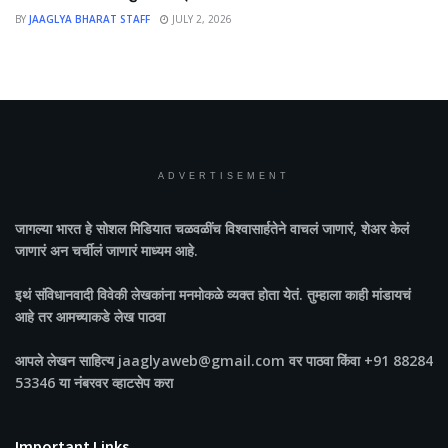
BY
JAAGLYA BHARAT STAFF
JULY 2, 2026
ADVERTISEMENT
जागल्या भारत
हे सोशल मिडियात चळवळींच विश्वासार्हतेने वाचलं जाणारं, शेअर केलं
जाणारं अन चर्चीलं जाणारं माध्यम आहे.
इथं संविधानवादी विवेकी लेखकांना मनमोकळे व्यक्त होता येतं. तुम्हाला काही मांडायचं
आहे तर आमच्याकडे लेख पाठवा
आपले लेखन साहित्य jaaglyaweb@gmail.com वर पाठवा किंवा +91 88284
53346 या नंबरवर व्हाटसेप करा
Important Links