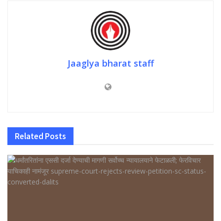
Jaaglya bharat staff
Related
Posts