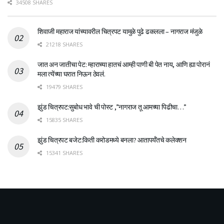
34508 SHARES
शिवाजी महाराज यांच्यावरील चित्रपट यामुळे पुढे ढकलला – नागराज मंजुळे
21218 SHARES
जात अन जातीचा पेट: म्हाराच्या हातचं आम्ही पाणी बी पेत नाय, आणि ह्या पोरानं
मला त्येंच्या घरात निऊन ठेवलं.
19479 SHARES
झुंड चित्रपट:सुबोध भावे ची पोस्ट ,”नागराज तू आमच्या पिढीचा…”
15835 SHARES
झुंड चित्रपट बजेट:किती करोडमध्ये बनला? आतापर्यँतचे कलेक्शन
15341 SHARES