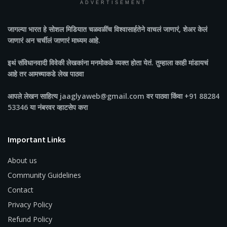
ADVERTISEMENT
जागल्या भारत
हे सोशल मिडियात चळवळींच विश्वासार्हतेने वाचलं जाणारं, शेअर केलं
जाणारं अन चर्चीलं जाणारं माध्यम आहे.
इथं संविधानवादी विवेकी लेखकांना मनमोकळे व्यक्त होता येतं. तुम्हाला काही मांडायचं
आहे तर आमच्याकडे लेख पाठवा
आपले लेखन साहित्य jaaglyaweb@gmail.com वर पाठवा किंवा +91 88284
53346 या नंबरवर व्हाटसेप करा
Important Links
About us
Community Guidelines
Contact
Privacy Policy
Refund Policy