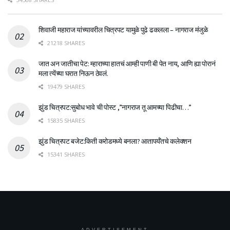
शिवाजी महाराज यांच्यावरील चित्रपट यामुळे पुढे ढकलला – नागराज मंजुळे
21218 SHARES
जात अन जातीचा पेट: म्हाराच्या हातचं आम्ही पाणी बी पेत नाय, आणि ह्या पोरानं
मला त्येंच्या घरात निऊन ठेवलं.
19479 SHARES
झुंड चित्रपट:सुबोध भावे ची पोस्ट ,”नागराज तू आमच्या पिढीचा…”
15835 SHARES
झुंड चित्रपट बजेट:किती करोडमध्ये बनला? आतापर्यँतचे कलेक्शन
15341 SHARES