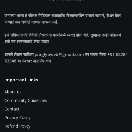
ADVERTISEMENT
जागल्या भारत
हे सोशल मिडियात चळवळींच विश्वासार्हतेने वाचलं जाणारं, शेअर केलं
जाणारं अन चर्चीलं जाणारं माध्यम आहे.
इथं संविधानवादी विवेकी लेखकांना मनमोकळे व्यक्त होता येतं. तुम्हाला काही मांडायचं
आहे तर आमच्याकडे लेख पाठवा
आपले लेखन साहित्य jaaglyaweb@gmail.com वर पाठवा किंवा +91 88284
53346 या नंबरवर व्हाटसेप करा
Important Links
About us
Community Guidelines
Contact
Privacy Policy
Refund Policy