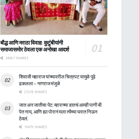
बौद्ध आणि मराठा विवाह: कुटुंबीयांनी
समाजासमोर ठेवला एक अनोखा आदर्श
34507 SHARES
शिवाजी महाराज यांच्यावरील चित्रपट यामुळे पुढे
ढकलला – नागराज मंजुळे
21218 SHARES
जात अन जातीचा पेट: म्हाराच्या हातचं आम्ही पाणी बी
पेत नाय, आणि ह्या पोरानं मला त्येंच्या घरात निऊन
ठेवलं.
19479 SHARES