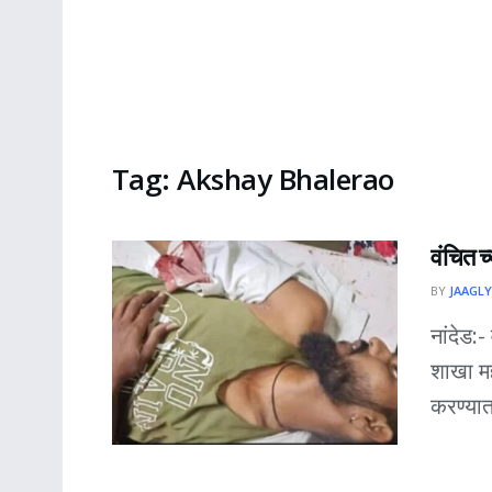
Tag:
Akshay Bhalerao
वंचित च
BY
JAAGLY
नांदेड:
शाखा मह
करण्यात