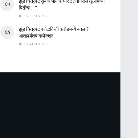
झुंड चित्रपट:सुबोध भावे ची पोस्ट ,”नागराज तू आमच्या
पिढीचा…”
15835 SHARES
झुंड चित्रपट बजेट:किती करोडमध्ये बनला?
आतापर्यँतचे कलेक्शन
15341 SHARES