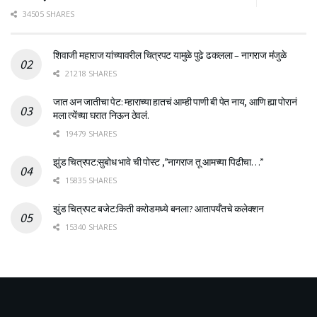
34505 SHARES
शिवाजी महाराज यांच्यावरील चित्रपट यामुळे पुढे ढकलला – नागराज मंजुळे
21218 SHARES
जात अन जातीचा पेट: म्हाराच्या हातचं आम्ही पाणी बी पेत नाय, आणि ह्या पोरानं
मला त्येंच्या घरात निऊन ठेवलं.
19479 SHARES
झुंड चित्रपट:सुबोध भावे ची पोस्ट ,”नागराज तू आमच्या पिढीचा…”
15835 SHARES
झुंड चित्रपट बजेट:किती करोडमध्ये बनला? आतापर्यँतचे कलेक्शन
15340 SHARES