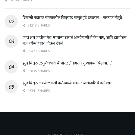
शिवाजी महाराज यांच्यावरील चित्रपट यामुळे पुढे ढकलला – नागराज मंजुळे
21218 SHARES
जात अन जातीचा पेट: म्हाराच्या हातचं आम्ही पाणी बी पेत नाय, आणि ह्या पोरानं
मला त्येंच्या घरात निऊन ठेवलं.
19479 SHARES
झुंड चित्रपट:सुबोध भावे ची पोस्ट ,”नागराज तू आमच्या पिढीचा…”
15835 SHARES
झुंड चित्रपट बजेट:किती करोडमध्ये बनला? आतापर्यँतचे कलेक्शन
15341 SHARES