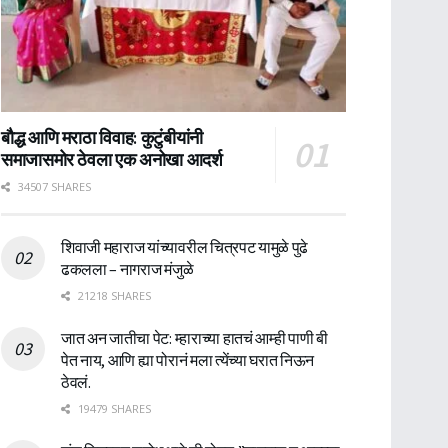
बौद्ध आणि मराठा विवाह: कुटुंबीयांनी
समाजासमोर ठेवला एक अनोखा आदर्श
34507 SHARES
शिवाजी महाराज यांच्यावरील चित्रपट यामुळे पुढे
ढकलला – नागराज मंजुळे
21218 SHARES
जात अन जातीचा पेट: म्हाराच्या हातचं आम्ही पाणी बी
पेत नाय, आणि ह्या पोरानं मला त्येंच्या घरात निऊन
ठेवलं.
19479 SHARES