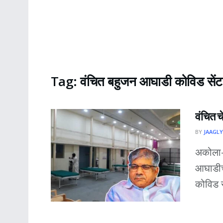
Tag:
वंचित बहुजन आघाडी कोविड सेंट
वंचित च
BY
JAAGLY
अकोला- 
आघाडीचे
कोविड से