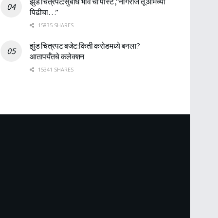
झुंड चित्रपट:सुबोध भावे ची पोस्ट ,”नागराज तू आमच्या
पिढीचा…”
15835 SHARES
झुंड चित्रपट बजेट:किती करोडमध्ये बनला?
आतापर्यँतचे कलेक्शन
15341 SHARES