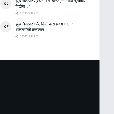
झुंड चित्रपट:सुबोध भावे ची पोस्ट ,”नागराज तू आमच्या
पिढीचा…”
15835 SHARES
झुंड चित्रपट बजेट:किती करोडमध्ये बनला?
आतापर्यँतचे कलेक्शन
15340 SHARES