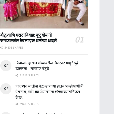
बौद्ध आणि मराठा विवाह: कुटुंबीयांनी
समाजासमोर ठेवला एक अनोखा आदर्श
34505 SHARES
शिवाजी महाराज यांच्यावरील चित्रपट यामुळे पुढे
ढकलला – नागराज मंजुळे
21218 SHARES
जात अन जातीचा पेट: म्हाराच्या हातचं आम्ही पाणी बी
पेत नाय, आणि ह्या पोरानं मला त्येंच्या घरात निऊन
ठेवलं.
19479 SHARES