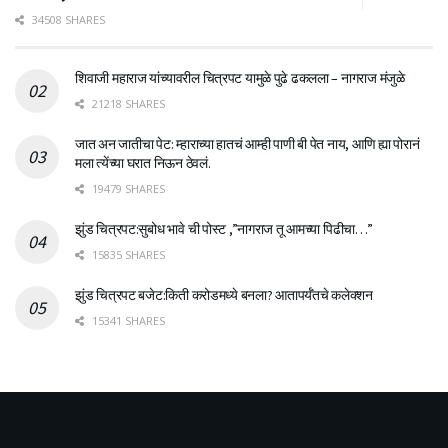
34508 SHARES
शिवाजी महाराज यांच्यावरील चित्रपट यामुळे पुढे ढकलला – नागराज मंजुळे
21218 SHARES
जात अन जातीचा पेट: म्हाराच्या हातचं आम्ही पाणी बी पेत नाय, आणि ह्या पोरानं
मला त्येंच्या घरात निऊन ठेवलं.
19479 SHARES
झुंड चित्रपट:सुबोध भावे ची पोस्ट ,”नागराज तू आमच्या पिढीचा…”
15835 SHARES
झुंड चित्रपट बजेट:किती करोडमध्ये बनला? आतापर्यँतचे कलेक्शन
15341 SHARES