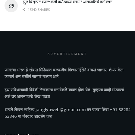
झुंड चित्रपट बजेट:किती करोडमध्ये बनला? आतापर्यँतचे कलेक्शन
15340 SHARES
ADVERTISEMENT
जागल्या भारत
हे सोशल मिडियात चळवळींच विश्वासार्हतेने वाचलं जाणारं, शेअर केलं
जाणारं अन चर्चीलं जाणारं माध्यम आहे.
इथं संविधानवादी विवेकी लेखकांना मनमोकळे व्यक्त होता येतं. तुम्हाला काही मांडायचं
आहे तर आमच्याकडे लेख पाठवा
आपले लेखन साहित्य jaaglyaweb@gmail.com वर पाठवा किंवा +91 88284
53346 या नंबरवर व्हाटसेप करा